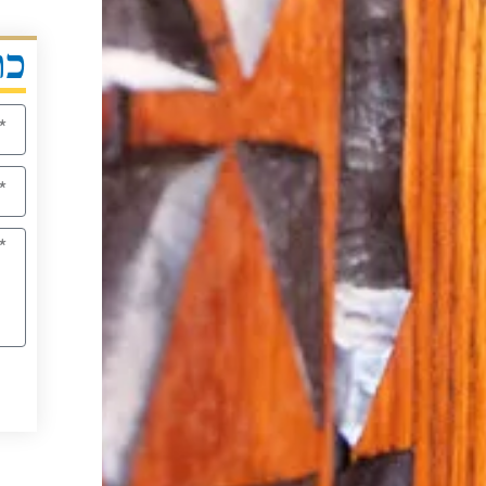
כת
שם
איזור
מגור
הודע