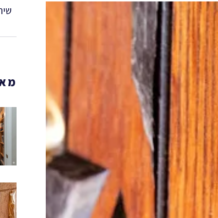
שית
מאמ