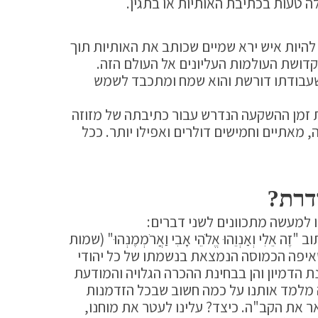
 טעות בכתיבת האותיות או בתגין.
להיות איש ירא שמיים שכותב את האותיות תוך
קדושת העולמות העליונים אל העולם הזה.
שעבודתו דורשת והוא שמח ומתכבד לשמש
זמן ההשקעה הנדרש עבור כתיבתה של מזוזה
 מאתיים וחמישים דולרים ואפילו יותר. ככל
דרת?
 למעשה מתכוונים לשני דברים:
אֵלִי וְאַנְוֵהוּ אֱלֹהֵי אָבִי וַאֲרֹמְמֶנְהוּ" (שמות
איפה הכמוסה הנמצאת בנשמתו של כל יהודי
נת הדמיון והן בבחינת ההכרה הגלויה והמודעת
ה מלמד אותנו על כמה חשוב שבכל הזדמנות
 את הקב"ה. כיצד? עלינו לעטר את מוחנו,