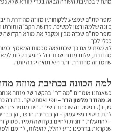
מתחיל בכתיבת השורה הבאה בכדי לוודא שלא נפלה
סופר סת"ם שמציע ללקוחותיו מזוזה מהודרת חייב 
כוונה שלמה ורצון למשיכת קדושת הקב"ה ותורתו ו
סופר סת"ם שכזה מבין ומקבל את מורא הקדושה 
ככלי לכך.
לא מפתיע אם כך שכתוצאה מכמות המאמץ וכמות 
מהודרת, עלות מזוזה שכזו יכול להגיע בקלות למאה,
שהמזוזה מהודרת יותר היא תהיה יקרה יותר.
למה הכוונה בכתיבת מזוזה מהו
כשאנחנו אומרים "מהודר" בהקשר של מזוזה אנחנו
א. מהודר מלשון הדר –
יופי ואסתטיקה. בתורה כתוב "זֶה 
טו, ב). בפסוק זה שנכתב בשירת הים מתפרצת הש
לתת ביטוי רגשי עמוק – הן בבחינת הרצון, הן בבחי
– להתעלות רוחנית ולחיים בקדושה תמיד. פסוק ז
שנקראת בדרכינו נדע להלל, להעלות, לרומם ולפאר