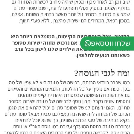
שוב זמן רב לאחר מכן) ומכאן שיהיה מחויב לכשרות המזוזה גם
בחלוף השנים. בנוסף, ואולי תופתעו לדעת, ישנם סופרי סת"ם
שמציעים מזוזות במחיר זול יותר מאשר בחנויות השונות. אצלנו,
במכון רפאל, המחירים הם ישירות מהיצרן, ללא פערי תיווך.
בקיצור, מכל האפשרויות הקיימות, המומלצת ביותר היא
שלחו ווטסאפ
רכישת המזוזה מהמקור. אם נרכוש מזוזה ישירות מסופר
הסת"ם נוכל להשכיב את הילדים שלנו לישון בכל ערב
כשאנחנו רגועים לחלוטין.
ומה לגבי הנוסח?
כמו שכבר בוודאי הבנתם, רכישה של מזוזה היא לא עניין של מה
בכך. כעת אם נוסיף על כל ההלכות, התנאים המחמירים והסייגים
גם את העובדה הפשוטה שבמסורת היהודית קיימים מנהגים
ונוסחים שונים נקבל יתרון נוסף לרכישה של מזוזה ישירות מסופר
סת"ם. האם ידעתם למשל שסופר סת"ם יכול להתאים את סגנון
הכתב של המזוזה לזה שהיה נהוג אצלכם מבית אבא? סופר סת"ם
בקיא בכתיבה של סוגי הכתב השונים, כך שהוא יוכל להתאים
עבורכם מזוזה בנוסח המועדף עליכם כמו נוסח האר"י או נוסח
הבית יוסף. לקריאה נוספת על סוגי הכתבים השונים היכנסו למאמר