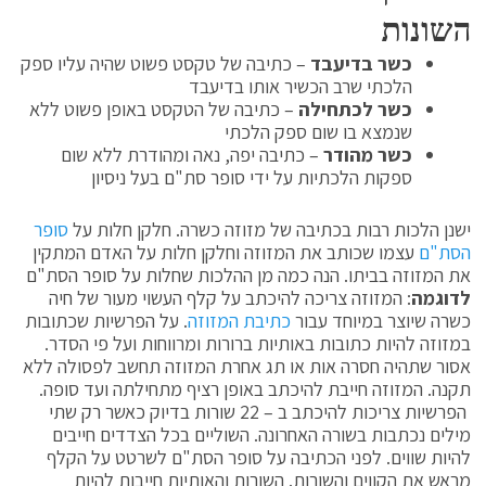
השונות
כשר בדיעבד
– כתיבה של טקסט פשוט שהיה עליו ספק
הלכתי שרב הכשיר אותו בדיעבד
כשר לכתחילה
– כתיבה של הטקסט באופן פשוט ללא
שנמצא בו שום ספק הלכתי
כשר מהודר
– כתיבה יפה, נאה ומהודרת ללא שום
ספקות הלכתיות על ידי סופר סת"ם בעל ניסיון
ישנן הלכות רבות בכתיבה של מזוזה כשרה. חלקן חלות על
סופר
הסת"ם
עצמו שכותב את המזוזה וחלקן חלות על האדם המתקין
את המזוזה בביתו. הנה כמה מן ההלכות שחלות על סופר הסת"ם
לדוגמה
: המזוזה צריכה להיכתב על קלף העשוי מעור של חיה
כשרה שיוצר במיוחד עבור
כתיבת המזוזה
. על הפרשיות שכתובות
במזוזה להיות כתובות באותיות ברורות ומרווחות ועל פי הסדר.
אסור שתהיה חסרה אות או תג אחרת המזוזה תחשב לפסולה ללא
תקנה. המזוזה חייבת להיכתב באופן רציף מתחילתה ועד סופה.
הפרשיות צריכות להיכתב ב – 22 שורות בדיוק כאשר רק שתי
מילים נכתבות בשורה האחרונה. השוליים בכל הצדדים חייבים
להיות שווים. לפני הכתיבה על סופר הסת"ם לשרטט על הקלף
מראש את הקווים והשורות. השורות והאותיות חייבות להיות