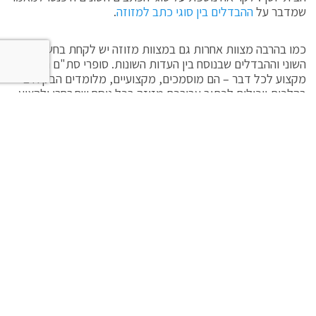
שמדבר על
ההבדלים בין סוגי כתב למזוזה
.
כמו בהרבה מצוות אחרות גם במצוות מזוזה יש לקחת בחשבון את
השוני וההבדלים שבנוסח בין העדות השונות. סופרי סת"ם הם אנשי
מקצוע לכל דבר – הם מוסמכים, מקצועיים, מלומדים הבקיאים
בהלכות ויכולים לכתוב עבורכם מזוזה בכל נוסח שתבחרו ולהציע
לכם את המזוזה המתאימה ביותר לצרכים שלכם.
לרכישת מזוזה ישירות מסופר סת"ם התקשרו
053-8261622
או
השאירו פרטים באתר ואחזור אליכם בהקדם.