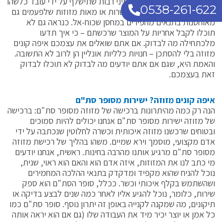
להניח שתקבלו מזוזה אחת מיני רבות שתישלף על ידי עובד כלשהו
0538-261-622
מתוך מגירה מאובקת מבין עשרות או מאות מזוזות שלפעמים גם
מאוחסנות בתנאים מחפירים במחסן שכוח-אל. כנראה גם לא
תוכלו לקבל אחריות על המוצר שרכשתם – כי איך תדעו
מלכתחילה מה לבדוק. אם אתם שואלים את עצמכם איפה קונים
מזוזה בלי להסתכן – חנויות כלליות אונליין הן לרוב לא התשובה.
והאמת היא, שגם אם אתם יודעים מה לבדוק לא תוכלו לבדוק
זאת בעצמכם.
איפה קונים מזוזה? ישירות מסופר סת"ם
הנה רק כמה מהיתרונות ברכישה של מזוזה מסופר סת"ם: ברכישה
של מזוזה ישירות מסופר סת"ם אנחנו יכולים להיות סמוכים
ובטוחים שרכשנו מזוזה איכותית וכשרה לחלוטין שנכתבה על ידי
אדם מקצועי, מוסמך וירא שמיים. משהו בהליך של רכישת מזוזה
מסופר סת"ם מרגיע אותנו מהרבה בחינות. ראשית, אנחנו יודעים
מי כתב לנו את המזוזות, איזה אדם הוא והאם הוא ראוי, שנית,
נוכל להניח שהוא מקפיד ומדקדק בתנאי ההלכה המחמירים
ושהשתמש בקלף איכותי וכשר. ככלל, סופר הסת"ם הוא ספק
שירות, כלומר, נוכל להגיע אליו לאחר כמה שנים לבצע בדיקה או
תיקונים, מה שמקנה לקנייה באופן זה יתרון נוסף. סופר סת"ם כמו
כל אמן או יוצר יכיר מיד את העבודה שלו (גם אם הוא יראה אותה